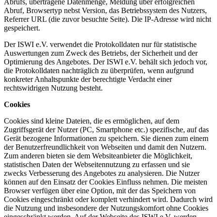
Abrufs, übertragene Datenmenge, Meldung über erfolgreichen
Abruf, Browsertyp nebst Version, das Betriebssystem des Nutzers,
Referrer URL (die zuvor besuchte Seite). Die IP-Adresse wird nicht
gespeichert.
Der ISWI e.V. verwendet die Protokolldaten nur für statistische
Auswertungen zum Zweck des Betriebs, der Sicherheit und der
Optimierung des Angebotes. Der ISWI e.V. behält sich jedoch vor,
die Protokolldaten nachträglich zu überprüfen, wenn aufgrund
konkreter Anhaltspunkte der berechtigte Verdacht einer
rechtswidrigen Nutzung besteht.
Cookies
Cookies sind kleine Dateien, die es ermöglichen, auf dem
Zugriffsgerät der Nutzer (PC, Smartphone etc.) spezifische, auf das
Gerät bezogene Informationen zu speichern. Sie dienen zum einem
der Benutzerfreundlichkeit von Webseiten und damit den Nutzern.
Zum anderen bieten sie dem Websiteanbieter die Möglichkeit,
statistischen Daten der Webseitennutzung zu erfassen und sie
zwecks Verbesserung des Angebotes zu analysieren. Die Nutzer
können auf den Einsatz der Cookies Einfluss nehmen. Die meisten
Browser verfügen über eine Option, mit der das Speichern von
Cookies eingeschränkt oder komplett verhindert wird. Dadurch wird
die Nutzung und insbesondere der Nutzungskomfort ohne Cookies
eingeschränkt werden. Auf der Webseite des ISWI e.V. werden